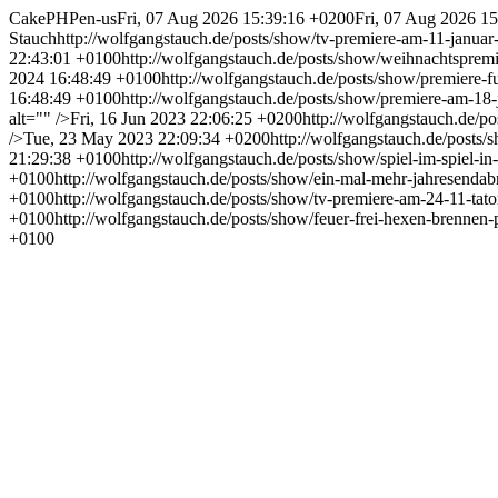
CakePHP
en-us
Fri, 07 Aug 2026 15:39:16 +0200
Fri, 07 Aug 2026 1
Stauch
http://wolfgangstauch.de/posts/show/tv-premiere-am-11-januar-
22:43:01 +0100
http://wolfgangstauch.de/posts/show/weihnachtspremi
2024 16:48:49 +0100
http://wolfgangstauch.de/posts/show/premiere-fue
16:48:49 +0100
http://wolfgangstauch.de/posts/show/premiere-am-18-ju
alt="" />
Fri, 16 Jun 2023 22:06:25 +0200
http://wolfgangstauch.de/p
/>
Tue, 23 May 2023 22:09:34 +0200
http://wolfgangstauch.de/posts/sh
21:29:38 +0100
http://wolfgangstauch.de/posts/show/spiel-im-spiel-in-
+0100
http://wolfgangstauch.de/posts/show/ein-mal-mehr-jahresenda
+0100
http://wolfgangstauch.de/posts/show/tv-premiere-am-24-11-tato
+0100
http://wolfgangstauch.de/posts/show/feuer-frei-hexen-brennen
+0100