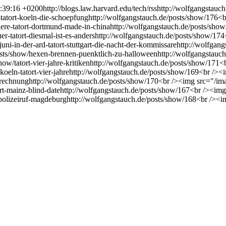
5:39:16 +0200
http://blogs.law.harvard.edu/tech/rss
http://wolfgangstauch
tatort-koeln-die-schoepfung
http://wolfgangstauch.de/posts/show/176
<b
ere-tatort-dortmund-made-in-china
http://wolfgangstauch.de/posts/sho
r-tatort-diesmal-ist-es-anders
http://wolfgangstauch.de/posts/show/174
ni-in-der-ard-tatort-stuttgart-die-nacht-der-kommissare
http://wolfgan
osts/show/hexen-brennen-puenktlich-zu-halloween
http://wolfgangstauc
ow/tatort-vier-jahre-kritiken
http://wolfgangstauch.de/posts/show/171
<
koeln-tatort-vier-jahre
http://wolfgangstauch.de/posts/show/169
<br /><
brechnung
http://wolfgangstauch.de/posts/show/170
<br /><img src="/im
rt-mainz-blind-date
http://wolfgangstauch.de/posts/show/167
<br /><img
-polizeiruf-magdeburg
http://wolfgangstauch.de/posts/show/168
<br /><i