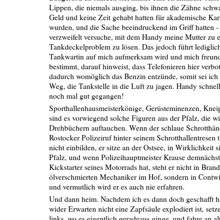
Lippen, die niemals ausging, bis ihnen die Zähne schw
Geld und keine Zeit gehabt hatten für akademische Kar
wurden, und die Sache beeindruckend im Griff hatten 
verzweifelt versuche, mit dem Handy meine Mutter zu e
Tankdeckelproblem zu lösen. Das jedoch führt lediglich
Tankwartin auf mich aufmerksam wird und mich freund
bestimmt, darauf hinweist, dass Telefonieren hier verbot
dadurch womöglich das Benzin entzünde, somit sei ich
Weg, die Tankstelle in die Luft zu jagen. Handy schnell
noch mal gut gegangen!
Sporthallenhausmeisterkönige, Gerüsteminenzen, Kneip
sind es vorwiegend solche Figuren aus der Pfalz, die w
Drehbüchern auftauchen. Wenn der schlaue Schrotthän
Rostocker Polizeiruf hinter seinem Schrotthallentresen th
nicht einbilden, er sitze an der Ostsee, in Wirklichkeit s
Pfalz, und wenn Polizeihauptmeister Krause demnächs
Kickstarter seines Motorrads hat, steht er nicht in Bra
ölverschmierten Mechaniker im Hof, sondern in Contwig
und vermutlich wird er es auch nie erfahren.
Und dann heim. Nachdem ich es dann doch geschafft h
wider Erwarten nicht eine Zapfsäule explodiert ist, set
links, wo es eigentlich geradeaus ginge, und fahre an al