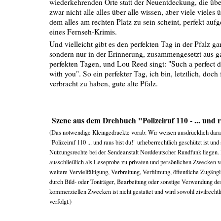
wiederkehrenden Orte statt der Neuentdeckung, die üb
zwar nicht alle alles über alle wissen, aber viele vieles 
dem alles am rechten Platz zu sein scheint, perfekt aufg
eines Fernseh-Krimis.
Und vielleicht gibt es den perfekten Tag in der Pfalz gar
sondern nur in der Erinnerung, zusammengesetzt aus ga
perfekten Tagen, und Lou Reed singt: "Such a perfect da
with you". So ein perfekter Tag, ich bin, letztlich, doch 
verbracht zu haben, gute alte Pfalz.
Szene aus dem Drehbuch "Polizeiruf 110 - ... und r
(Das notwendige Kleingedruckte vorab: Wir weisen ausdrücklich dara
"Polizeiruf 110 ... und raus bist du!" urheberrechtlich geschützt ist u
Nutzungsrechte bei der Sendeanstalt Norddeutscher Rundfunk liegen.
ausschließlich als Leseprobe zu privaten und persönlichen Zwecken 
weitere Vervielfältigung, Verbreitung, Verfilmung, öffentliche Zugä
durch Bild- oder Tonträger, Bearbeitung oder sonstige Verwendung de
kommerziellen Zwecken ist nicht gestattet und wird sowohl zivilrechtli
verfolgt.)