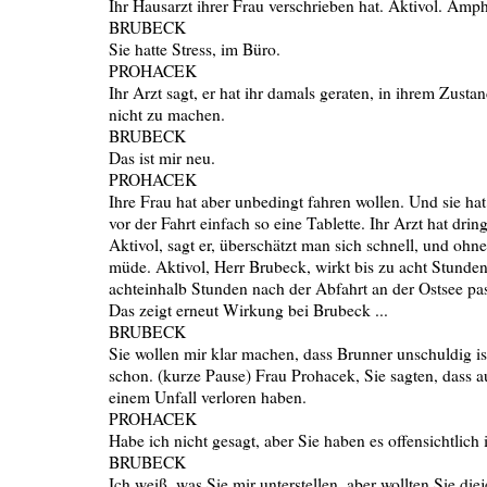
Ihr Hausarzt ihrer Frau verschrieben hat. Aktivol. Amp
BRUBECK
Sie hatte Stress, im Büro.
PROHACEK
Ihr Arzt sagt, er hat ihr damals geraten, in ihrem Zustan
nicht zu machen.
BRUBECK
Das ist mir neu.
PROHACEK
Ihre Frau hat aber unbedingt fahren wollen. Und sie ha
vor der Fahrt einfach so eine Tablette. Ihr Arzt hat dri
Aktivol, sagt er, überschätzt man sich schnell, und ohn
müde. Aktivol, Herr Brubeck, wirkt bis zu acht Stunden.
achteinhalb Stunden nach der Abfahrt an der Ostsee pas
Das zeigt erneut Wirkung bei Brubeck ...
BRUBECK
Sie wollen mir klar machen, dass Brunner unschuldig is
schon. (kurze Pause) Frau Prohacek, Sie sagten, dass a
einem Unfall verloren haben.
PROHACEK
Habe ich nicht gesagt, aber Sie haben es offensichtlich
BRUBECK
Ich weiß, was Sie mir unterstellen, aber wollten Sie die