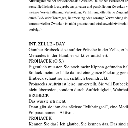
Nutzungsrechte bei der Sendeanstalt Zweites Deutsches Fernsehen li
ausschließlich als Leseprobe zu privaten und persönlichen Zwecken 
weitere Vervielfältigung, Verbreitung, Verfilmung, öffentliche Zugä
durch Bild- oder Tonträger, Bearbeitung oder sonstige Verwendung de
kommerziellen Zwecken ist nicht gestattet und wird sowohl zivilrechtli
verfolgt.)
INT. ZELLE - DAY
Gunther Brubeck sitzt auf der Pritsche in der Zelle, er 
Mercedes in der Hand, er wirkt verunsichert.
PROHACEK (O.S.)
Eigentlich müssten Sie noch mehr Kippen gefunden hab
Rolluck meint, er hätte da fast eine ganze Packung ger
Brubeck schaut sie an, sichtlich beeindruckt.
Prohaceks Auftritt ist leise, unverstellt. Sie will Brubeck
nicht überreden, sondern durch Aufrichtigkeit, Wahrhaf
BRUBECK
Das wusste ich nicht.
Dann gibt sie ihm das nächste “Mitbringsel”, eine Med
Präparat namens Aktivol.
PROHACEK
Kennen Sie das? Ich glaube, Sie kennen das. Das sind