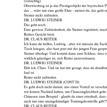
(vorsichtig)
Oberwiesberg ist ja das Prestigeobjekt der bayrischen Po
das ... wäre mir eine große Ehre - meinst du, das geht 
Steiner nickt zufrieden.
DR. LUDWIG STEINER
Das geht noch.
Eine gewisse Zufriedenheit, die Steiner registriert, mac
Reiters Gesicht breit.
DR. CLAUS REITER
Ich kann dir helfen, Ludwig - aber wir müssen die Sa
Tisch kriegen, also hast jetzt mit der jungen Frau gesp
Steiner überlegt. Und kommt dann zum Schluss, dass es 
wirklich günstiger ist, sich Reiter anzuvertrauen.
DR. LUDWIG STEINER
Hab ich, Claus. Und sie hat mir gesagt, dass da drauß
faul ist.
Reiter nickt zufrieden.
DR. LUDWIG STEINER (CONT’D)
Es geht doch nicht darum, uns einen Vorteil zu verscha
wir keinen Nachteil haben, um Chancengleichheit geht 
Chinesen zum Beispiel - glaubt da einer ernsthaft, dass
auch nur eine unangekündigte Trainingskontrolle gibt?
DR. CLAUS REITER