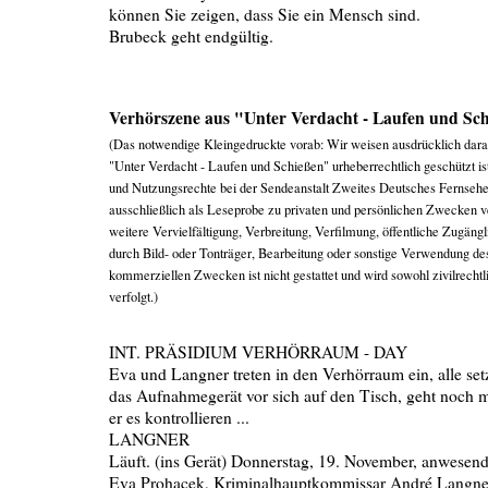
können Sie zeigen, dass Sie ein Mensch sind.
Brubeck geht endgültig.
Verhörszene aus "Unter Verdacht - Laufen und Sc
(Das notwendige Kleingedruckte vorab: Wir weisen ausdrücklich dara
"Unter Verdacht - Laufen und Schießen" urheberrechtlich geschützt i
und Nutzungsrechte bei der Sendeanstalt Zweites Deutsches Fernsehe
ausschließlich als Leseprobe zu privaten und persönlichen Zwecken 
weitere Vervielfältigung, Verbreitung, Verfilmung, öffentliche Zugä
durch Bild- oder Tonträger, Bearbeitung oder sonstige Verwendung de
kommerziellen Zwecken ist nicht gestattet und wird sowohl zivilrechtli
verfolgt.)
INT. PRÄSIDIUM VERHÖRRAUM - DAY
Eva und Langner treten in den Verhörraum ein, alle set
das Aufnahmegerät vor sich auf den Tisch, geht noch m
er es kontrollieren ...
LANGNER
Läuft. (ins Gerät) Donnerstag, 19. November, anwesend
Eva Prohacek, Kriminalhauptkommissar André Langne