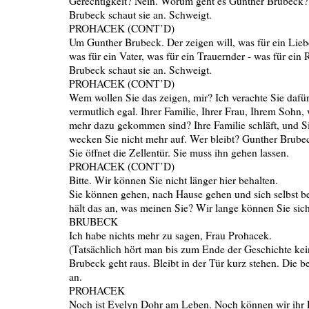
Gerechtigkeit? Nein. Worum geht es Gunther Brubeck?
Brubeck schaut sie an. Schweigt.
PROHACEK (CONT’D)
Um Gunther Brubeck. Der zeigen will, was für ein Lieb
was für ein Vater, was für ein Trauernder - was für ein 
Brubeck schaut sie an. Schweigt.
PROHACEK (CONT’D)
Wem wollen Sie das zeigen, mir? Ich verachte Sie dafür
vermutlich egal. Ihrer Familie, Ihrer Frau, Ihrem Sohn,
mehr dazu gekommen sind? Ihre Familie schläft, und S
wecken Sie nicht mehr auf. Wer bleibt? Gunther Brubec
Sie öffnet die Zellentür. Sie muss ihn gehen lassen.
PROHACEK (CONT’D)
Bitte. Wir können Sie nicht länger hier behalten.
Sie können gehen, nach Hause gehen und sich selbst 
hält das an, was meinen Sie? Wir lange können Sie si
BRUBECK
Ich habe nichts mehr zu sagen, Frau Prohacek.
(Tatsächlich hört man bis zum Ende der Geschichte ke
Brubeck geht raus. Bleibt in der Tür kurz stehen. Die b
an.
PROHACEK
Noch ist Evelyn Dohr am Leben. Noch können wir ihr 