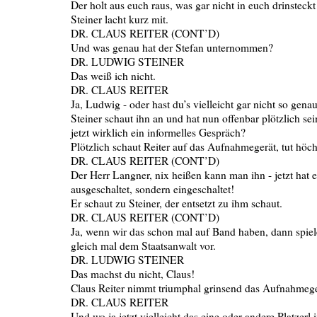
Der holt aus euch raus, was gar nicht in euch drinsteckt
Steiner lacht kurz mit.
DR. CLAUS REITER (CONT’D)
Und was genau hat der Stefan unternommen?
DR. LUDWIG STEINER
Das weiß ich nicht.
DR. CLAUS REITER
Ja, Ludwig - oder hast du’s vielleicht gar nicht so gena
Steiner schaut ihn an und hat nun offenbar plötzlich sein
jetzt wirklich ein informelles Gespräch?
Plötzlich schaut Reiter auf das Aufnahmegerät, tut höchs
DR. CLAUS REITER (CONT’D)
Der Herr Langner, nix heißen kann man ihn - jetzt hat e
ausgeschaltet, sondern eingeschaltet!
Er schaut zu Steiner, der entsetzt zu ihm schaut.
DR. CLAUS REITER (CONT’D)
Ja, wenn wir das schon mal auf Band haben, dann spiel
gleich mal dem Staatsanwalt vor.
DR. LUDWIG STEINER
Das machst du nicht, Claus!
Claus Reiter nimmt triumphal grinsend das Aufnahmeger
DR. CLAUS REITER
Und wo ja jetzt vielleicht das eine oder andere Platzerl