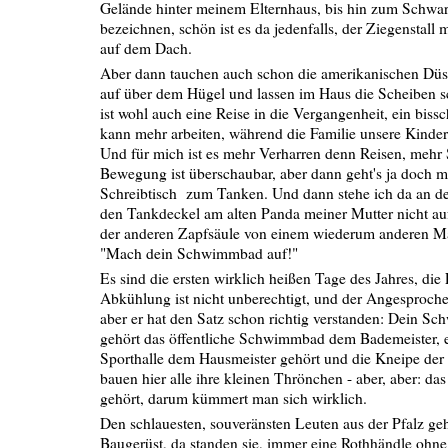
Gelände hinter meinem Elternhaus, bis hin zum Schwar
bezeichnen, schön ist es da jedenfalls, der Ziegenstall 
auf dem Dach.
Aber dann tauchen auch schon die amerikanischen Düs
auf über dem Hügel und lassen im Haus die Scheiben 
ist wohl auch eine Reise in die Vergangenheit, ein bissc
kann mehr arbeiten, während die Familie unsere Kinder 
Und für mich ist es mehr Verharren denn Reisen, mehr 
Bewegung ist überschaubar, aber dann geht's ja doch m
Schreibtisch zum Tanken. Und dann stehe ich da an de
den Tankdeckel am alten Panda meiner Mutter nicht a
der anderen Zapfsäule von einem wiederum anderen Ma
"Mach dein Schwimmbad auf!"
Es sind die ersten wirklich heißen Tage des Jahres, di
Abkühlung ist nicht unberechtigt, und der Angesproche
aber er hat den Satz schon richtig verstanden: Dein 
gehört das öffentliche Schwimmbad dem Bademeister, e
Sporthalle dem Hausmeister gehört und die Kneipe der
bauen hier alle ihre kleinen Thrönchen - aber, aber: das
gehört, darum kümmert man sich wirklich.
Den schlauesten, souveränsten Leuten aus der Pfalz ge
Baugerüst, da standen sie, immer eine Rothhändle ohne