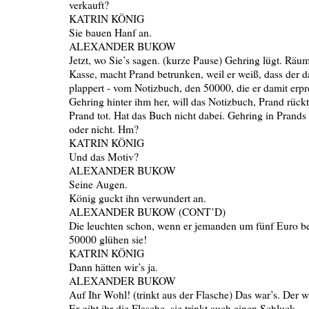
verkauft?
KATRIN KÖNIG
Sie bauen Hanf an.
ALEXANDER BUKOW
Jetzt, wo Sie’s sagen. (kurze Pause) Gehring lügt. Räum
Kasse, macht Prand betrunken, weil er weiß, dass der d
plappert - vom Notizbuch, den 50000, die er damit erpre
Gehring hinter ihm her, will das Notizbuch, Prand rückt e
Prand tot. Hat das Buch nicht dabei. Gehring in Pran
oder nicht. Hm?
KATRIN KÖNIG
Und das Motiv?
ALEXANDER BUKOW
Seine Augen.
König guckt ihn verwundert an.
ALEXANDER BUKOW (CONT’D)
Die leuchten schon, wenn er jemanden um fünf Euro be
50000 glühen sie!
KATRIN KÖNIG
Dann hätten wir’s ja.
ALEXANDER BUKOW
Auf Ihr Wohl! (trinkt aus der Flasche) Das war’s. Der w
Er gibt ihr die Flasche, sie trinkt auch einen Schluck.