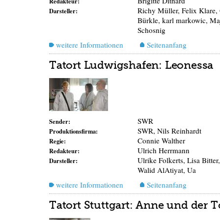
Brigitte Dithard
Redakteur:
Richy Müller, Felix Klare,
Darsteller:
Bürkle, karl markowic, Ma
Schosnig
weitere Informationen
Seitenanfang
Tatort Ludwigshafen: Leonessa
SWR
Sender:
SWR, Nils Reinhardt
Produktionsfirma:
Connie Walther
Regie:
Ulrich Herrmann
Redakteur:
Ulrike Folkerts, Lisa Bitte
Darsteller:
Walid AlAtiyat, Ua
weitere Informationen
Seitenanfang
Tatort Stuttgart: Anne und der 