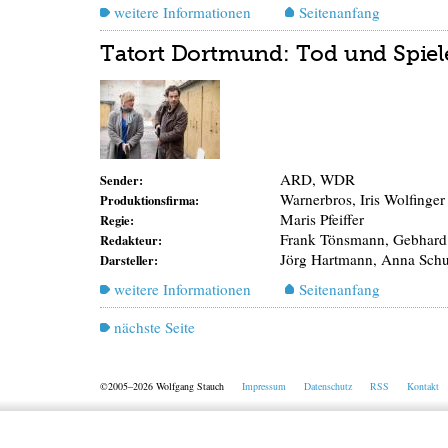
weitere Informationen
Seitenanfang
Tatort Dortmund: Tod und Spiel
ARD, WDR
Sender:
Warnerbros, Iris Wolfinger
Produktionsfirma:
Maris Pfeiffer
Regie:
Frank Tönsmann, Gebhar
Redakteur:
Jörg Hartmann, Anna Schud
Darsteller:
weitere Informationen
Seitenanfang
nächste Seite
©2005–2026 Wolfgang Stauch
Impressum
Datenschutz
RSS
Kontakt