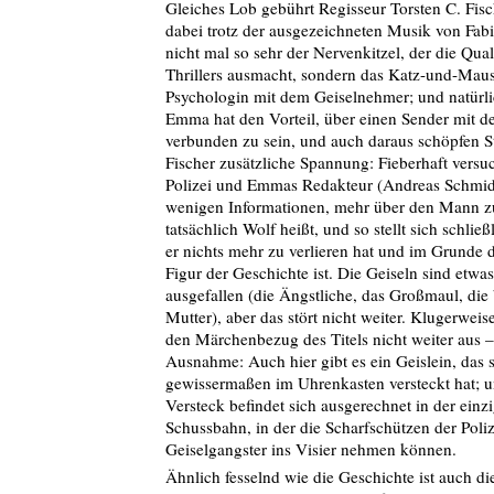
Gleiches Lob gebührt Regisseur Torsten C. Fisch
dabei trotz der ausgezeichneten Musik von Fab
nicht mal so sehr der Nervenkitzel, der die Qual
Thrillers ausmacht, sondern das Katz-und-Maus
Psychologin mit dem Geiselnehmer; und natürl
Emma hat den Vorteil, über einen Sender mit d
verbunden zu sein, und auch daraus schöpfen 
Fischer zusätzliche Spannung: Fieberhaft versu
Polizei und Emmas Redakteur (Andreas Schmid
wenigen Informationen, mehr über den Mann zu
tatsächlich Wolf heißt, und so stellt sich schließ
er nichts mehr zu verlieren hat und im Grunde d
Figur der Geschichte ist. Die Geiseln sind etwas
ausgefallen (die Ängstliche, das Großmaul, die
Mutter), aber das stört nicht weiter. Klugerweise
den Märchenbezug des Titels nicht weiter aus –
Ausnahme: Auch hier gibt es ein Geislein, das 
gewissermaßen im Uhrenkasten versteckt hat; u
Versteck befindet sich ausgerechnet in der einz
Schussbahn, in der die Scharfschützen der Poli
Geiselgangster ins Visier nehmen können.
Ähnlich fesselnd wie die Geschichte ist auch d