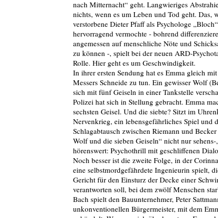
nach Mitternacht“ geht. Langwieriges Abstrahie
nichts, wenn es um Leben und Tod geht. Das, 
verstorbene Dieter Pfaff als Psychologe „Bloch“
hervorragend vermochte - bohrend differenzier
angemessen auf menschliche Nöte und Schicksa
zu können -, spielt bei der neuen ARD-Psychot
Rolle. Hier geht es um Geschwindigkeit.
In ihrer ersten Sendung hat es Emma gleich mit
Messers Schneide zu tun. Ein gewisser Wolf (B
sich mit fünf Geiseln in einer Tankstelle versch
Polizei hat sich in Stellung gebracht. Emma mac
sechsten Geisel. Und die siebte? Sitzt im Uhren
Nervenkrieg, ein lebensgefährliches Spiel und 
Schlagabtausch zwischen Riemann und Becker
Wolf und die sieben Geiseln“ nicht nur sehens-
hörenswert: Psychothrill mit geschliffenen Dial
Noch besser ist die zweite Folge, in der Corinn
eine selbstmordgefährdete Ingenieurin spielt, di
Gericht für den Einsturz der Decke einer Schw
verantworten soll, bei dem zwölf Menschen sta
Bach spielt den Bauunternehmer, Peter Sattman
unkonventionellen Bürgermeister, mit dem Emm