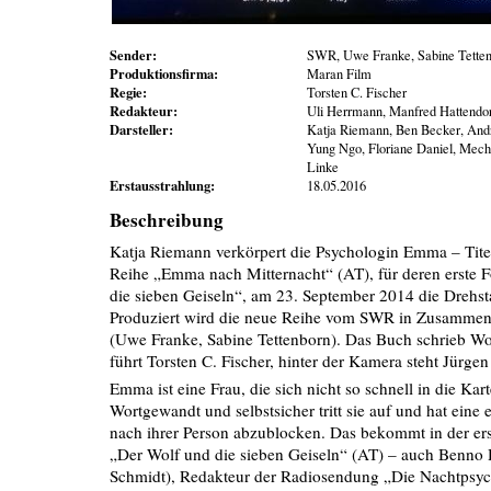
Sender:
SWR, Uwe Franke, Sabine Tette
Produktionsfirma:
Maran Film
Regie:
Torsten C. Fischer
Redakteur:
Uli Herrmann, Manfred Hattendor
Darsteller:
Katja Riemann, Ben Becker, Andr
Yung Ngo, Floriane Daniel, Mech
Linke
Erstausstrahlung:
18.05.2016
Beschreibung
Katja Riemann verkörpert die Psychologin Emma – Tite
Reihe „Emma nach Mitternacht“ (AT), für deren erste 
die sieben Geiseln“, am 23. September 2014 die Drehstar
Produziert wird die neue Reihe vom SWR in Zusammen
(Uwe Franke, Sabine Tettenborn). Das Buch schrieb Wo
führt Torsten C. Fischer, hinter der Kamera steht Jürgen
Emma ist eine Frau, die sich nicht so schnell in die Kar
Wortgewandt und selbstsicher tritt sie auf und hat eine 
nach ihrer Person abzublocken. Das bekommt in der ers
„Der Wolf und die sieben Geiseln“ (AT) – auch Benno 
Schmidt), Redakteur der Radiosendung „Die Nachtpsyc