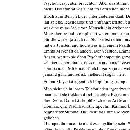
Psychotherapeuten bräuchten. Aber das stimmt 
nicht. Das stimmt vor allem im Fernsehen nicht.
Bloch zum Beispiel, der unter anderem dank Die
ihn spielte, legendärste und umfangreichste Fer
war eine reine Seele von Mensch, ein erzkonser
Menschenfreund, kompliziert waren immer nur 
Für die war er ja auch da. Sich selbst retten mus
mittels Juristen und höchstens mal einem Paart
Emma Mayer ist da anders. Der Versuch, Emm
fragen, warum sie denn Psychotherapeutin gew
scheitert schon daran, dass man auch nach zwe
"Emma nach Mitternacht" nicht ganz genau weiß
jemand ganz andres ist, vielleicht sogar viele.
Emma Mayer ist eigentlich Pippi Langstrumpf
Man sieht sie in ihrem Telefonladen irgendwo i
man sieht sie trekken durch staubige Berge mit 
ihrer Seite. Dann ist sie plötzlich eine Art Man
Domian, eine Nachtradiotherapeutin, Kummerka
begnadeter Stimme. Die Identität Emma Mayer h
geliehen.
Therapeutin muss sie nicht zwangsläufig sein. W
hätte sie ständig Probleme mit der Therapeute