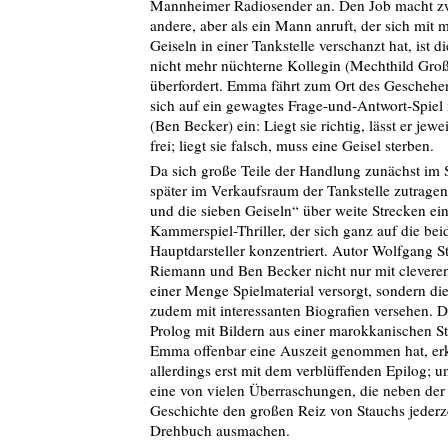
Mannheimer Radiosender an. Den Job macht zw
andere, aber als ein Mann anruft, der sich mit 
Geiseln in einer Tankstelle verschanzt hat, ist d
nicht mehr nüchterne Kollegin (Mechthild Gr
überfordert. Emma fährt zum Ort des Geschehen
sich auf ein gewagtes Frage-und-Antwort-Spie
(Ben Becker) ein: Liegt sie richtig, lässt er jewe
frei; liegt sie falsch, muss eine Geisel sterben.
Da sich große Teile der Handlung zunächst im 
später im Verkaufsraum der Tankstelle zutragen
und die sieben Geiseln“ über weite Strecken ei
Kammerspiel-Thriller, der sich ganz auf die bei
Hauptdarsteller konzentriert. Autor Wolfgang S
Riemann und Ben Becker nicht nur mit clevere
einer Menge Spielmaterial versorgt, sondern di
zudem mit interessanten Biografien versehen. De
Prolog mit Bildern aus einer marokkanischen Sta
Emma offenbar eine Auszeit genommen hat, erk
allerdings erst mit dem verblüffenden Epilog; un
eine von vielen Überraschungen, die neben de
Geschichte den großen Reiz von Stauchs jederz
Drehbuch ausmachen.