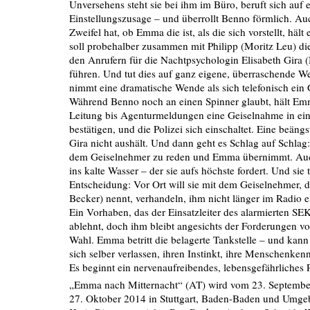
Unversehens steht sie bei ihm im Büro, beruft sich auf 
Einstellungszusage – und überrollt Benno förmlich. 
Zweifel hat, ob Emma die ist, als die sich vorstellt, häl
soll probehalber zusammen mit Philipp (Moritz Leu) di
den Anrufern für die Nachtpsychologin Elisabeth Gira
führen. Und tut dies auf ganz eigene, überraschende 
nimmt eine dramatische Wende als sich telefonisch ein
Während Benno noch an einen Spinner glaubt, hält Em
Leitung bis Agenturmeldungen eine Geiselnahme in ein
bestätigen, und die Polizei sich einschaltet. Eine beängs
Gira nicht aushält. Und dann geht es Schlag auf Schlag:
dem Geiselnehmer zu reden und Emma übernimmt. Auch
ins kalte Wasser – der sie aufs höchste fordert. Und sie t
Entscheidung: Vor Ort will sie mit dem Geiselnehmer, d
Becker) nennt, verhandeln, ihm nicht länger im Radio ei
Ein Vorhaben, das der Einsatzleiter des alarmierten SEK
ablehnt, doch ihm bleibt angesichts der Forderungen v
Wahl. Emma betritt die belagerte Tankstelle – und kann 
sich selber verlassen, ihren Instinkt, ihre Menschenkenn
Es beginnt ein nervenaufreibendes, lebensgefährliches
„Emma nach Mitternacht“ (AT) wird vom 23. September 
27. Oktober 2014 in Stuttgart, Baden-Baden und Umge