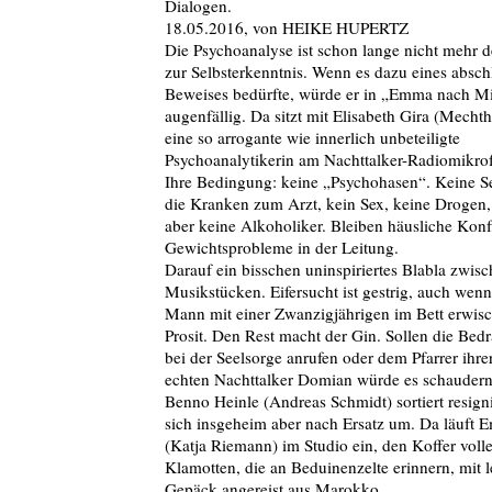
Dialogen.
18.05.2016, von HEIKE HUPERTZ
Die Psychoanalyse ist schon lange nicht mehr 
zur Selbsterkenntnis. Wenn es dazu eines absc
Beweises bedürfte, würde er in „Emma nach Mi
augenfällig. Da sitzt mit Elisabeth Gira (Mech
eine so arrogante wie innerlich unbeteiligte
Psychoanalytikerin am Nachttalker-Radiomikr
Ihre Bedingung: keine „Psychohasen“. Keine S
die Kranken zum Arzt, kein Sex, keine Drogen,
aber keine Alkoholiker. Bleiben häusliche Konf
Gewichtsprobleme in der Leitung.
Darauf ein bisschen uninspiriertes Blabla zwis
Musikstücken. Eifersucht ist gestrig, auch wenn
Mann mit einer Zwanzigjährigen im Bett erwisch
Prosit. Den Rest macht der Gin. Sollen die Bed
bei der Seelsorge anrufen oder dem Pfarrer ihr
echten Nachttalker Domian würde es schaudern
Benno Heinle (Andreas Schmidt) sortiert resigni
sich insgeheim aber nach Ersatz um. Da läuft
(Katja Riemann) im Studio ein, den Koffer volle
Klamotten, die an Beduinenzelte erinnern, mit 
Gepäck angereist aus Marokko.