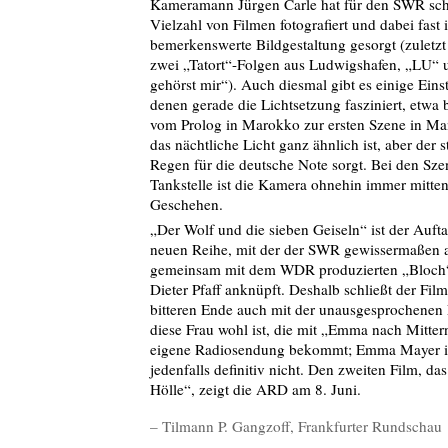
Kameramann Jürgen Carle hat für den SWR sch
Vielzahl von Filmen fotografiert und dabei fast
bemerkenswerte Bildgestaltung gesorgt (zuletzt 
zwei „Tatort“-Folgen aus Ludwigshafen, „LU“
gehörst mir“). Auch diesmal gibt es einige Eins
denen gerade die Lichtsetzung fasziniert, etw
vom Prolog in Marokko zur ersten Szene in Ma
das nächtliche Licht ganz ähnlich ist, aber der
Regen für die deutsche Note sorgt. Bei den Sze
Tankstelle ist die Kamera ohnehin immer mitte
Geschehen.
„Der Wolf und die sieben Geiseln“ ist der Aufta
neuen Reihe, mit der der SWR gewissermaßen 
gemeinsam mit dem WDR produzierten „Bloch“
Dieter Pfaff anknüpft. Deshalb schließt der Fi
bitteren Ende auch mit der unausgesprochenen 
diese Frau wohl ist, die mit „Emma nach Mitter
eigene Radiosendung bekommt; Emma Mayer is
jedenfalls definitiv nicht. Den zweiten Film, d
Hölle“, zeigt die ARD am 8. Juni.
– Tilmann P. Gangzoff, Frankfurter Rundschau