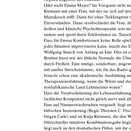
Oder nicht Emma Mayer? Im Vorspann sieht m
Riemann mit einer Frau, mit der sie sich auf d
Marrakesch trifft. Dann bei einer Trekkingtour i
Einverständnis. Dann verabschiedet die Frau, d
heißen und klinische Psychotherapeutin sein mö
andere und sperrt ihren Telefonladen zu. Tausc
Dass für Emma Komfortzonen keine Rolle spiele
jeder Situation improvisieren kann, macht das
Wolfgang Stauch von Anfang an klar. Dies ist ei
Routine hasst wie der übliche Normalo die Übe
durch Freiheit. Eine mutige, sonderbare, ungew
mit sanfter Streichelstimme, wie für das Radio
braucht schon eine akademische Ausbildung u
Therapeutenerfahrung, wenn die Wüste und das
nordafrikanische Land Lehrmeister waren?
Dass die Verabsolutierung der Lebenserfahrun
fachlicher Kompetenz nicht gleich nervt und al
Fans auf Nimmerwiedersehen vergrault, liegt an 
hübschen Inszenierung (Regie Thorsten C. Fis
Jürgen Carle) und an Katja Riemann, die den W
blitzschneller intuitiver Kombinationsgabe begl
liegt auch an den dramatischen Fällen, um die