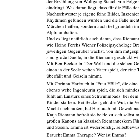
der Erzählung von Wolfgang Stauch von Folge z
eindringt. Was daran liegt, dass für die Fälle der
Nachtschwester je eigene feine Bilder, Inszenie
Rhythmen gefunden wurden und die Fälle nicht
Märchen heißen, sondern auch tief gründeln im
Alptraumhaften.
Und es liegt natürlich auch daran, dass Rieman
wie Heino Ferchs Wiener Polizeipsychologe B
jeweiligen Gegenüber wächst, von ihm mitgespi
sind große Duelle, in die Riemann geschickt wi
Mit Ben Becker in "Der Wolf und die sieben Gei
einen in der Seele wehen Vater spielt, der eine 
überfällt und Geiseln nimmt.
Mit Corinna Harfouch in "Frau Hölle", die eine
ebenso wehe Ingenieurin spielt, die sich minde
fühlt am Einsturz eines Schwimmbads, bei dem
Kinder starben. Bei Becker geht die Wut, die V
Macht nach außen, bei Harfouch mit Gewalt na
Katja Riemann befreit sie beide zu sich selbst mi
großen Kanons an klassisch Riemanneskem Fil
und Sosein. Emma ist widerborstig, selbstbewus
Braucht Emma Therapie? Wer ist Emma?